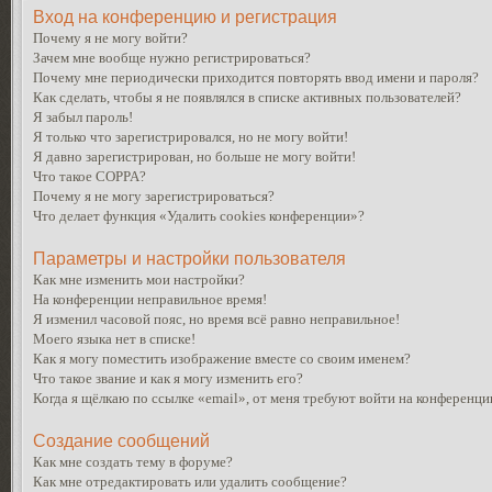
Вход на конференцию и регистрация
Почему я не могу войти?
Зачем мне вообще нужно регистрироваться?
Почему мне периодически приходится повторять ввод имени и пароля?
Как сделать, чтобы я не появлялся в списке активных пользователей?
Я забыл пароль!
Я только что зарегистрировался, но не могу войти!
Я давно зарегистрирован, но больше не могу войти!
Что такое COPPA?
Почему я не могу зарегистрироваться?
Что делает функция «Удалить cookies конференции»?
Параметры и настройки пользователя
Как мне изменить мои настройки?
На конференции неправильное время!
Я изменил часовой пояс, но время всё равно неправильное!
Моего языка нет в списке!
Как я могу поместить изображение вместе со своим именем?
Что такое звание и как я могу изменить его?
Когда я щёлкаю по ссылке «email», от меня требуют войти на конференци
Создание сообщений
Как мне создать тему в форуме?
Как мне отредактировать или удалить сообщение?