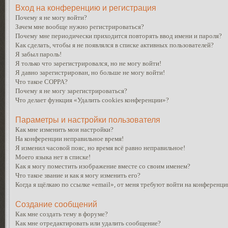
Вход на конференцию и регистрация
Почему я не могу войти?
Зачем мне вообще нужно регистрироваться?
Почему мне периодически приходится повторять ввод имени и пароля?
Как сделать, чтобы я не появлялся в списке активных пользователей?
Я забыл пароль!
Я только что зарегистрировался, но не могу войти!
Я давно зарегистрирован, но больше не могу войти!
Что такое COPPA?
Почему я не могу зарегистрироваться?
Что делает функция «Удалить cookies конференции»?
Параметры и настройки пользователя
Как мне изменить мои настройки?
На конференции неправильное время!
Я изменил часовой пояс, но время всё равно неправильное!
Моего языка нет в списке!
Как я могу поместить изображение вместе со своим именем?
Что такое звание и как я могу изменить его?
Когда я щёлкаю по ссылке «email», от меня требуют войти на конференци
Создание сообщений
Как мне создать тему в форуме?
Как мне отредактировать или удалить сообщение?