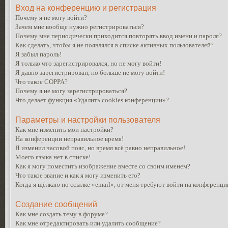
Вход на конференцию и регистрация
Почему я не могу войти?
Зачем мне вообще нужно регистрироваться?
Почему мне периодически приходится повторять ввод имени и пароля?
Как сделать, чтобы я не появлялся в списке активных пользователей?
Я забыл пароль!
Я только что зарегистрировался, но не могу войти!
Я давно зарегистрирован, но больше не могу войти!
Что такое COPPA?
Почему я не могу зарегистрироваться?
Что делает функция «Удалить cookies конференции»?
Параметры и настройки пользователя
Как мне изменить мои настройки?
На конференции неправильное время!
Я изменил часовой пояс, но время всё равно неправильное!
Моего языка нет в списке!
Как я могу поместить изображение вместе со своим именем?
Что такое звание и как я могу изменить его?
Когда я щёлкаю по ссылке «email», от меня требуют войти на конференци
Создание сообщений
Как мне создать тему в форуме?
Как мне отредактировать или удалить сообщение?