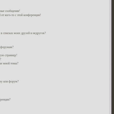
ные сообщения!
 от кого-то с этой конференции!
 в списках моих друзей и недругов?
и форумам?
тую страницу!
?
ые мной темы?
ему или форум?
еренции?