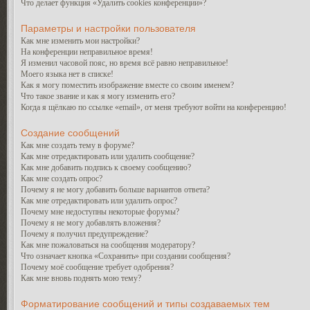
Что делает функция «Удалить cookies конференции»?
Параметры и настройки пользователя
Как мне изменить мои настройки?
На конференции неправильное время!
Я изменил часовой пояс, но время всё равно неправильное!
Моего языка нет в списке!
Как я могу поместить изображение вместе со своим именем?
Что такое звание и как я могу изменить его?
Когда я щёлкаю по ссылке «email», от меня требуют войти на конференцию!
Создание сообщений
Как мне создать тему в форуме?
Как мне отредактировать или удалить сообщение?
Как мне добавить подпись к своему сообщению?
Как мне создать опрос?
Почему я не могу добавить больше вариантов ответа?
Как мне отредактировать или удалить опрос?
Почему мне недоступны некоторые форумы?
Почему я не могу добавлять вложения?
Почему я получил предупреждение?
Как мне пожаловаться на сообщения модератору?
Что означает кнопка «Сохранить» при создании сообщения?
Почему моё сообщение требует одобрения?
Как мне вновь поднять мою тему?
Форматирование сообщений и типы создаваемых тем