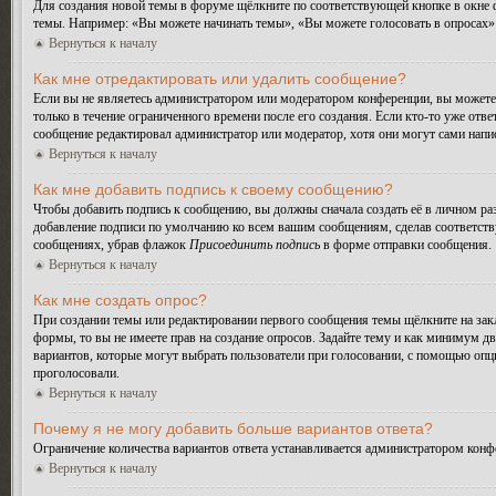
Для создания новой темы в форуме щёлкните по соответствующей кнопке в окне ф
темы. Например: «Вы можете начинать темы», «Вы можете голосовать в опросах» и
Вернуться к началу
Как мне отредактировать или удалить сообщение?
Если вы не являетесь администратором или модератором конференции, вы можете 
только в течение ограниченного времени после его создания. Если кто-то уже отве
сообщение редактировал администратор или модератор, хотя они могут сами напис
Вернуться к началу
Как мне добавить подпись к своему сообщению?
Чтобы добавить подпись к сообщению, вы должны сначала создать её в личном ра
добавление подписи по умолчанию ко всем вашим сообщениям, сделав соответств
сообщениях, убрав флажок
Присоединить подпись
в форме отправки сообщения.
Вернуться к началу
Как мне создать опрос?
При создании темы или редактировании первого сообщения темы щёлкните на зак
формы, то вы не имеете прав на создание опросов. Задайте тему и как минимум дв
вариантов, которые могут выбрать пользователи при голосовании, с помощью опции
проголосовали.
Вернуться к началу
Почему я не могу добавить больше вариантов ответа?
Ограничение количества вариантов ответа устанавливается администратором конф
Вернуться к началу