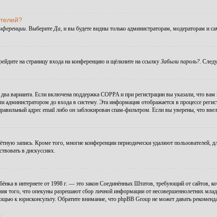
ателей?
онференции
. Выберите
Да
, и вы будете видны только администраторам, модераторам и с
ерейдите на страницу входа на конференцию и щёлкните на ссылку
Забыли пароль?
. След
ы два варианта. Если включена поддержка COPPA и при регистрации вы указали, что вам
ли администратором до входа в систему. Эта информация отображается в процессе регис
правильный адрес email либо он заблокирован спам-фильтром. Если вы уверены, что ввел
чётную запись. Кроме того, многие конференции периодически удаляют пользователей, 
ствовать в дискуссиях.
 ребёнка в интернете от 1998 г. — это закон Соединённых Штатов, требующий от сайтов,
ния того, что опекуны разрешают сбор личной информации от несовершеннолетних младше
мощью к юрисконсульту. Обратите внимание, что phpBB Group не может давать рекомен
.