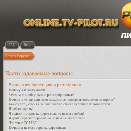
FAQ
Вход
Список форумов
Часто задаваемые вопросы
Вход на конференцию и регистрация
Почему я не могу войти?
Зачем мне вообще нужно регистрироваться?
Почему мне периодически приходится повторять ввод имени и пароля?
Как сделать, чтобы я не появлялся в списке активных пользователей?
Я забыл пароль!
Я только что зарегистрировался, но не могу войти!
Я давно зарегистрирован, но больше не могу войти!
Что такое COPPA?
Почему я не могу зарегистрироваться?