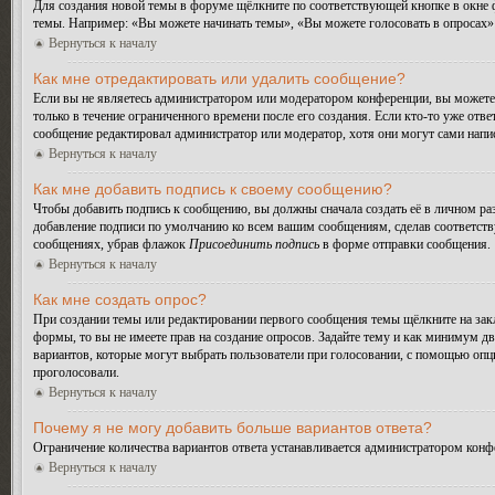
Для создания новой темы в форуме щёлкните по соответствующей кнопке в окне ф
темы. Например: «Вы можете начинать темы», «Вы можете голосовать в опросах» и
Вернуться к началу
Как мне отредактировать или удалить сообщение?
Если вы не являетесь администратором или модератором конференции, вы можете 
только в течение ограниченного времени после его создания. Если кто-то уже отве
сообщение редактировал администратор или модератор, хотя они могут сами напис
Вернуться к началу
Как мне добавить подпись к своему сообщению?
Чтобы добавить подпись к сообщению, вы должны сначала создать её в личном ра
добавление подписи по умолчанию ко всем вашим сообщениям, сделав соответств
сообщениях, убрав флажок
Присоединить подпись
в форме отправки сообщения.
Вернуться к началу
Как мне создать опрос?
При создании темы или редактировании первого сообщения темы щёлкните на зак
формы, то вы не имеете прав на создание опросов. Задайте тему и как минимум дв
вариантов, которые могут выбрать пользователи при голосовании, с помощью опции
проголосовали.
Вернуться к началу
Почему я не могу добавить больше вариантов ответа?
Ограничение количества вариантов ответа устанавливается администратором конф
Вернуться к началу