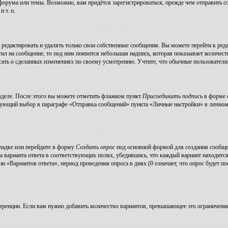
орума или темы. Возможно, вам придётся зарегистрироваться, прежде чем отправить с
 т. п.
редактировать и удалять только свои собственные сообщения. Вы можете перейти к ре
тил на сообщение, то под ним появится небольшая надпись, которая показывает количеств
ать о сделанных изменениях по своему усмотрению. Учтите, что обычные пользователи н
зделе. После этого вы можете отметить флажком пункт
Присоединить подпись
в форме о
ующий выбор в параграфе «Отправка сообщений» пункта «Личные настройки» в личном р
ладке или перейдите в форму
Создать опрос
под основной формой для создания сообщени
а варианта ответа в соответствующих полях, убедившись, что каждый вариант находится
 «Вариантов ответа», период проведения опроса в днях (0 означает, что опрос будет п
еренции. Если вам нужно добавить количество вариантов, превышающее это ограничение