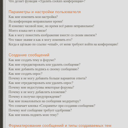
Что делает функция «Удалить cookies конференции»?
Параметры и настройки пользователя
Как мне изменить мои настройки?
На конференции неправильное время!
Я изменил часовой пояс, но время всё равно неправильное!
Моего языка нет в списке!
Как я могу поместить изображение вместе со своим именем?
Что такое звание и как я могу изменить его?
Когда я щёлкаю по ссылке «email», от меня требуют войти на конференцию!
Создание сообщений
Как мне создать тему в форуме?
Как мне отредактировать или удалить сообщение?
Как мне добавить подпись к своему сообщению?
Как мне создать опрос?
Почему я не могу добавить больше вариантов ответа?
Как мне отредактировать или удалить опрос?
Почему мне недоступны некоторые форумы?
Почему я не могу добавлять вложения?
Почему я получил предупреждение?
Как мне пожаловаться на сообщения модератору?
Что означает кнопка «Сохранить» при создании сообщения?
Почему моё сообщение требует одобрения?
Как мне вновь поднять мою тему?
Форматирование сообщений и типы создаваемых тем