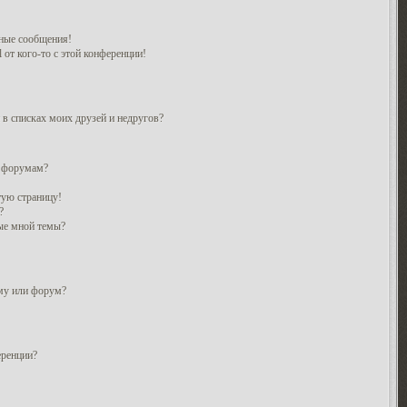
ные сообщения!
 от кого-то с этой конференции!
 в списках моих друзей и недругов?
и форумам?
тую страницу!
?
ые мной темы?
ему или форум?
еренции?