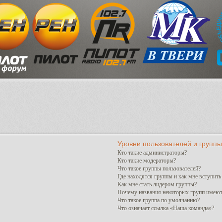
Уровни пользователей и группы
Кто такие администраторы?
Кто такие модераторы?
Что такое группы пользователей?
Где находятся группы и как мне вступить
Как мне стать лидером группы?
Почему названия некоторых групп имеют
Что такое группа по умолчанию?
Что означает ссылка «Наша команда»?