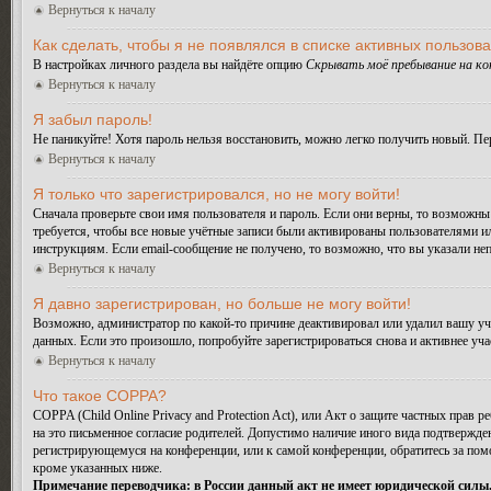
Вернуться к началу
Как сделать, чтобы я не появлялся в списке активных пользов
В настройках личного раздела вы найдёте опцию
Скрывать моё пребывание на к
Вернуться к началу
Я забыл пароль!
Не паникуйте! Хотя пароль нельзя восстановить, можно легко получить новый. П
Вернуться к началу
Я только что зарегистрировался, но не могу войти!
Сначала проверьте свои имя пользователя и пароль. Если они верны, то возможн
требуется, чтобы все новые учётные записи были активированы пользователями и
инструкциям. Если email-сообщение не получено, то возможно, что вы указали не
Вернуться к началу
Я давно зарегистрирован, но больше не могу войти!
Возможно, администратор по какой-то причине деактивировал или удалил вашу у
данных. Если это произошло, попробуйте зарегистрироваться снова и активнее уча
Вернуться к началу
Что такое COPPA?
COPPA (Child Online Privacy and Protection Act), или Акт о защите частных прав
на это письменное согласие родителей. Допустимо наличие иного вида подтвержде
регистрирующемуся на конференции, или к самой конференции, обратитесь за по
кроме указанных ниже.
Примечание переводчика: в России данный акт не имеет юридической силы