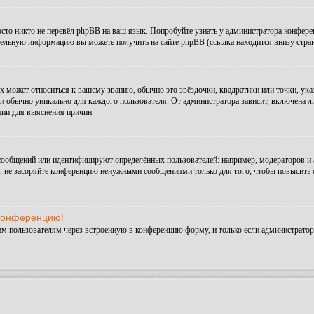
сто никто не перевёл phpBB на ваш язык. Попробуйте узнать у администратора конфере
ительную информацию вы можете получить на сайте phpBB (ссылка находится внизу стра
х может относиться к вашему званию, обычно это звёздочки, квадратики или точки, ука
и обычно уникально для каждого пользователя. От администратора зависит, включена ли 
ции для выяснения причин.
сообщений или идентифицируют определённых пользователей: например, модераторов и
а, не засоряйте конференцию ненужными сообщениями только для того, чтобы повысить 
 конференцию!
им пользователям через встроенную в конференцию форму, и только если администратор