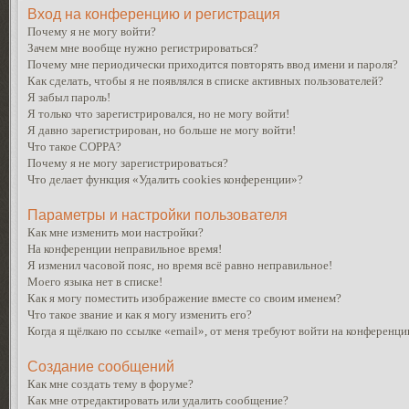
Вход на конференцию и регистрация
Почему я не могу войти?
Зачем мне вообще нужно регистрироваться?
Почему мне периодически приходится повторять ввод имени и пароля?
Как сделать, чтобы я не появлялся в списке активных пользователей?
Я забыл пароль!
Я только что зарегистрировался, но не могу войти!
Я давно зарегистрирован, но больше не могу войти!
Что такое COPPA?
Почему я не могу зарегистрироваться?
Что делает функция «Удалить cookies конференции»?
Параметры и настройки пользователя
Как мне изменить мои настройки?
На конференции неправильное время!
Я изменил часовой пояс, но время всё равно неправильное!
Моего языка нет в списке!
Как я могу поместить изображение вместе со своим именем?
Что такое звание и как я могу изменить его?
Когда я щёлкаю по ссылке «email», от меня требуют войти на конференци
Создание сообщений
Как мне создать тему в форуме?
Как мне отредактировать или удалить сообщение?