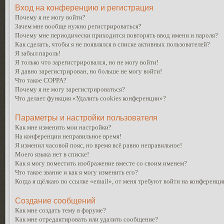
Вход на конференцию и регистрация
Почему я не могу войти?
Зачем мне вообще нужно регистрироваться?
Почему мне периодически приходится повторять ввод имени и пароля?
Как сделать, чтобы я не появлялся в списке активных пользователей?
Я забыл пароль!
Я только что зарегистрировался, но не могу войти!
Я давно зарегистрирован, но больше не могу войти!
Что такое COPPA?
Почему я не могу зарегистрироваться?
Что делает функция «Удалить cookies конференции»?
Параметры и настройки пользователя
Как мне изменить мои настройки?
На конференции неправильное время!
Я изменил часовой пояс, но время всё равно неправильное!
Моего языка нет в списке!
Как я могу поместить изображение вместе со своим именем?
Что такое звание и как я могу изменить его?
Когда я щёлкаю по ссылке «email», от меня требуют войти на конференци
Создание сообщений
Как мне создать тему в форуме?
Как мне отредактировать или удалить сообщение?