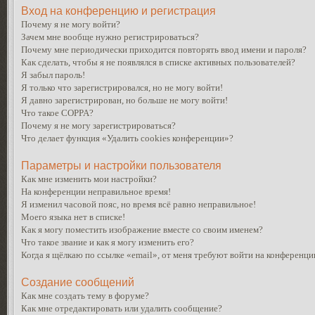
Вход на конференцию и регистрация
Почему я не могу войти?
Зачем мне вообще нужно регистрироваться?
Почему мне периодически приходится повторять ввод имени и пароля?
Как сделать, чтобы я не появлялся в списке активных пользователей?
Я забыл пароль!
Я только что зарегистрировался, но не могу войти!
Я давно зарегистрирован, но больше не могу войти!
Что такое COPPA?
Почему я не могу зарегистрироваться?
Что делает функция «Удалить cookies конференции»?
Параметры и настройки пользователя
Как мне изменить мои настройки?
На конференции неправильное время!
Я изменил часовой пояс, но время всё равно неправильное!
Моего языка нет в списке!
Как я могу поместить изображение вместе со своим именем?
Что такое звание и как я могу изменить его?
Когда я щёлкаю по ссылке «email», от меня требуют войти на конференци
Создание сообщений
Как мне создать тему в форуме?
Как мне отредактировать или удалить сообщение?