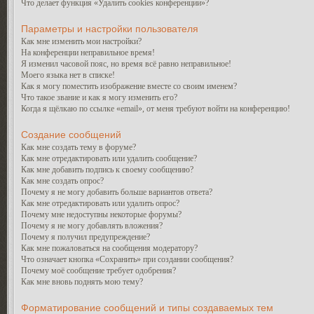
Что делает функция «Удалить cookies конференции»?
Параметры и настройки пользователя
Как мне изменить мои настройки?
На конференции неправильное время!
Я изменил часовой пояс, но время всё равно неправильное!
Моего языка нет в списке!
Как я могу поместить изображение вместе со своим именем?
Что такое звание и как я могу изменить его?
Когда я щёлкаю по ссылке «email», от меня требуют войти на конференцию!
Создание сообщений
Как мне создать тему в форуме?
Как мне отредактировать или удалить сообщение?
Как мне добавить подпись к своему сообщению?
Как мне создать опрос?
Почему я не могу добавить больше вариантов ответа?
Как мне отредактировать или удалить опрос?
Почему мне недоступны некоторые форумы?
Почему я не могу добавлять вложения?
Почему я получил предупреждение?
Как мне пожаловаться на сообщения модератору?
Что означает кнопка «Сохранить» при создании сообщения?
Почему моё сообщение требует одобрения?
Как мне вновь поднять мою тему?
Форматирование сообщений и типы создаваемых тем