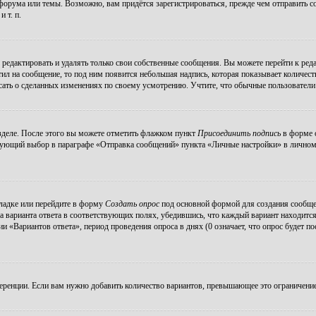
орума или темы. Возможно, вам придётся зарегистрироваться, прежде чем отправить с
 т. п.
редактировать и удалять только свои собственные сообщения. Вы можете перейти к ре
тил на сообщение, то под ним появится небольшая надпись, которая показывает количеств
ать о сделанных изменениях по своему усмотрению. Учтите, что обычные пользователи н
зделе. После этого вы можете отметить флажком пункт
Присоединить подпись
в форме о
ующий выбор в параграфе «Отправка сообщений» пункта «Личные настройки» в личном р
ладке или перейдите в форму
Создать опрос
под основной формой для создания сообщени
а варианта ответа в соответствующих полях, убедившись, что каждый вариант находится
 «Вариантов ответа», период проведения опроса в днях (0 означает, что опрос будет п
еренции. Если вам нужно добавить количество вариантов, превышающее это ограничение