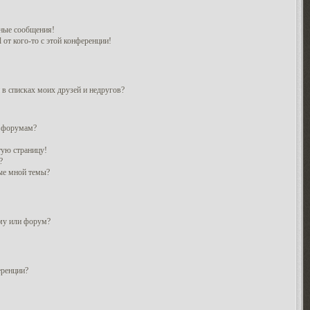
ные сообщения!
 от кого-то с этой конференции!
 в списках моих друзей и недругов?
и форумам?
тую страницу!
?
ые мной темы?
ему или форум?
еренции?