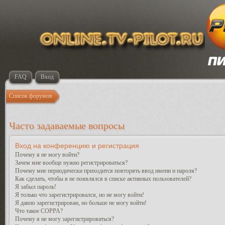
FAQ
Вход
Список форумов
Часто задаваемые вопросы
Вход на конференцию и регистрация
Почему я не могу войти?
Зачем мне вообще нужно регистрироваться?
Почему мне периодически приходится повторять ввод имени и пароля?
Как сделать, чтобы я не появлялся в списке активных пользователей?
Я забыл пароль!
Я только что зарегистрировался, но не могу войти!
Я давно зарегистрирован, но больше не могу войти!
Что такое COPPA?
Почему я не могу зарегистрироваться?