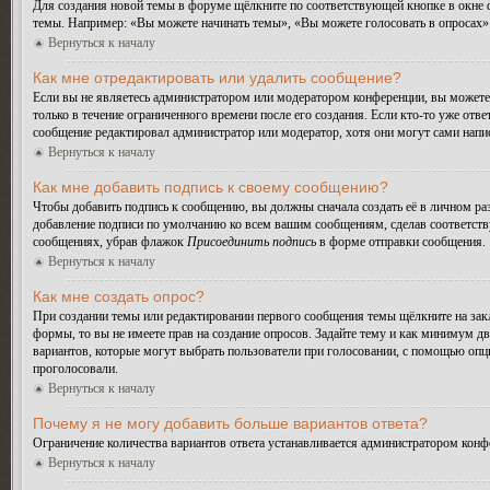
Для создания новой темы в форуме щёлкните по соответствующей кнопке в окне ф
темы. Например: «Вы можете начинать темы», «Вы можете голосовать в опросах» и
Вернуться к началу
Как мне отредактировать или удалить сообщение?
Если вы не являетесь администратором или модератором конференции, вы можете 
только в течение ограниченного времени после его создания. Если кто-то уже отве
сообщение редактировал администратор или модератор, хотя они могут сами напис
Вернуться к началу
Как мне добавить подпись к своему сообщению?
Чтобы добавить подпись к сообщению, вы должны сначала создать её в личном ра
добавление подписи по умолчанию ко всем вашим сообщениям, сделав соответств
сообщениях, убрав флажок
Присоединить подпись
в форме отправки сообщения.
Вернуться к началу
Как мне создать опрос?
При создании темы или редактировании первого сообщения темы щёлкните на зак
формы, то вы не имеете прав на создание опросов. Задайте тему и как минимум дв
вариантов, которые могут выбрать пользователи при голосовании, с помощью опции
проголосовали.
Вернуться к началу
Почему я не могу добавить больше вариантов ответа?
Ограничение количества вариантов ответа устанавливается администратором конф
Вернуться к началу