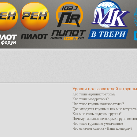
Уровни пользователей и группы
Кто такие администраторы?
Кто такие модераторы?
Что такое группы пользователей?
Где находятся группы и как мне вступить
Как мне стать лидером группы?
Почему названия некоторых групп имеют
Что такое группа по умолчанию?
Что означает ссылка «Наша команда»?