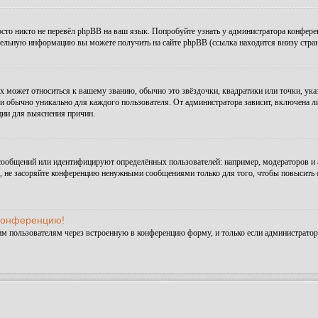
сто никто не перевёл phpBB на ваш язык. Попробуйте узнать у администратора конфере
ительную информацию вы можете получить на сайте phpBB (ссылка находится внизу стра
х может относиться к вашему званию, обычно это звёздочки, квадратики или точки, ука
и обычно уникально для каждого пользователя. От администратора зависит, включена ли 
ции для выяснения причин.
сообщений или идентифицируют определённых пользователей: например, модераторов и
а, не засоряйте конференцию ненужными сообщениями только для того, чтобы повысить 
 конференцию!
им пользователям через встроенную в конференцию форму, и только если администратор