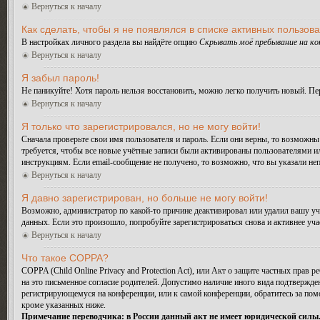
Вернуться к началу
Как сделать, чтобы я не появлялся в списке активных пользов
В настройках личного раздела вы найдёте опцию
Скрывать моё пребывание на к
Вернуться к началу
Я забыл пароль!
Не паникуйте! Хотя пароль нельзя восстановить, можно легко получить новый. П
Вернуться к началу
Я только что зарегистрировался, но не могу войти!
Сначала проверьте свои имя пользователя и пароль. Если они верны, то возможн
требуется, чтобы все новые учётные записи были активированы пользователями и
инструкциям. Если email-сообщение не получено, то возможно, что вы указали не
Вернуться к началу
Я давно зарегистрирован, но больше не могу войти!
Возможно, администратор по какой-то причине деактивировал или удалил вашу у
данных. Если это произошло, попробуйте зарегистрироваться снова и активнее уча
Вернуться к началу
Что такое COPPA?
COPPA (Child Online Privacy and Protection Act), или Акт о защите частных прав
на это письменное согласие родителей. Допустимо наличие иного вида подтвержде
регистрирующемуся на конференции, или к самой конференции, обратитесь за по
кроме указанных ниже.
Примечание переводчика: в России данный акт не имеет юридической силы