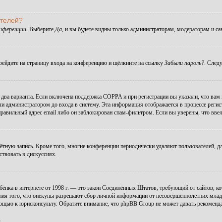
ателей?
онференции
. Выберите
Да
, и вы будете видны только администраторам, модераторам и с
ерейдите на страницу входа на конференцию и щёлкните на ссылку
Забыли пароль?
. След
ы два варианта. Если включена поддержка COPPA и при регистрации вы указали, что вам
ли администратором до входа в систему. Эта информация отображается в процессе регис
правильный адрес email либо он заблокирован спам-фильтром. Если вы уверены, что ввел
чётную запись. Кроме того, многие конференции периодически удаляют пользователей, 
ствовать в дискуссиях.
 ребёнка в интернете от 1998 г. — это закон Соединённых Штатов, требующий от сайтов,
ния того, что опекуны разрешают сбор личной информации от несовершеннолетних младше
мощью к юрисконсульту. Обратите внимание, что phpBB Group не может давать рекомен
.