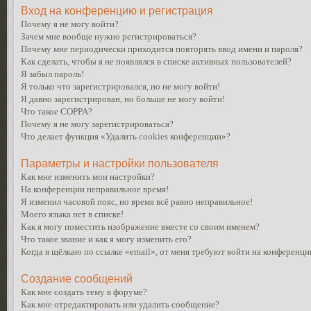
Вход на конференцию и регистрация
Почему я не могу войти?
Зачем мне вообще нужно регистрироваться?
Почему мне периодически приходится повторять ввод имени и пароля?
Как сделать, чтобы я не появлялся в списке активных пользователей?
Я забыл пароль!
Я только что зарегистрировался, но не могу войти!
Я давно зарегистрирован, но больше не могу войти!
Что такое COPPA?
Почему я не могу зарегистрироваться?
Что делает функция «Удалить cookies конференции»?
Параметры и настройки пользователя
Как мне изменить мои настройки?
На конференции неправильное время!
Я изменил часовой пояс, но время всё равно неправильное!
Моего языка нет в списке!
Как я могу поместить изображение вместе со своим именем?
Что такое звание и как я могу изменить его?
Когда я щёлкаю по ссылке «email», от меня требуют войти на конференци
Создание сообщений
Как мне создать тему в форуме?
Как мне отредактировать или удалить сообщение?