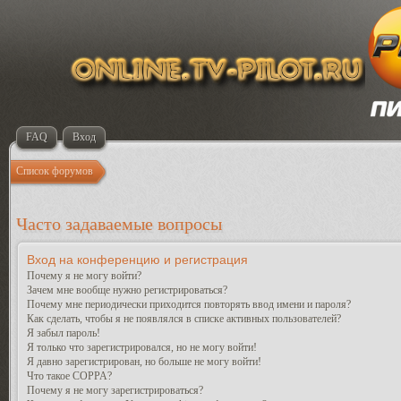
FAQ
Вход
Список форумов
Часто задаваемые вопросы
Вход на конференцию и регистрация
Почему я не могу войти?
Зачем мне вообще нужно регистрироваться?
Почему мне периодически приходится повторять ввод имени и пароля?
Как сделать, чтобы я не появлялся в списке активных пользователей?
Я забыл пароль!
Я только что зарегистрировался, но не могу войти!
Я давно зарегистрирован, но больше не могу войти!
Что такое COPPA?
Почему я не могу зарегистрироваться?