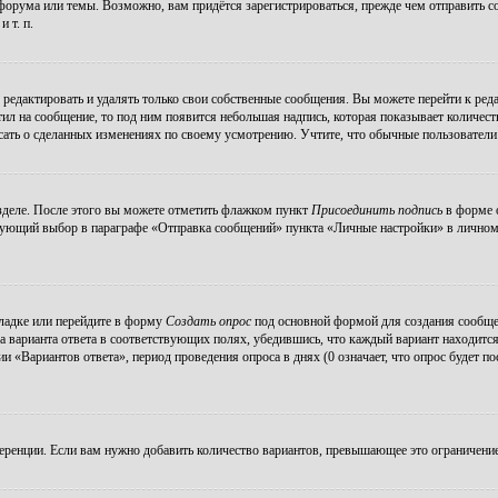
орума или темы. Возможно, вам придётся зарегистрироваться, прежде чем отправить с
 т. п.
редактировать и удалять только свои собственные сообщения. Вы можете перейти к ре
тил на сообщение, то под ним появится небольшая надпись, которая показывает количеств
ать о сделанных изменениях по своему усмотрению. Учтите, что обычные пользователи н
зделе. После этого вы можете отметить флажком пункт
Присоединить подпись
в форме о
ующий выбор в параграфе «Отправка сообщений» пункта «Личные настройки» в личном р
ладке или перейдите в форму
Создать опрос
под основной формой для создания сообщени
а варианта ответа в соответствующих полях, убедившись, что каждый вариант находится
 «Вариантов ответа», период проведения опроса в днях (0 означает, что опрос будет п
еренции. Если вам нужно добавить количество вариантов, превышающее это ограничение