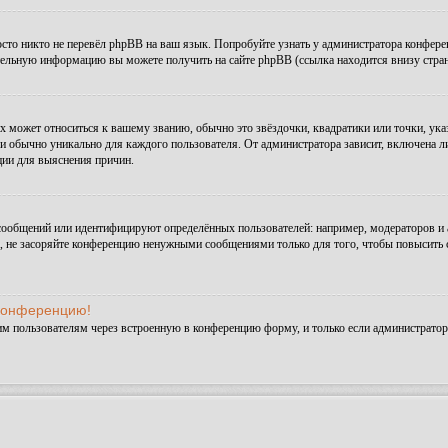
сто никто не перевёл phpBB на ваш язык. Попробуйте узнать у администратора конфере
ительную информацию вы можете получить на сайте phpBB (ссылка находится внизу стра
х может относиться к вашему званию, обычно это звёздочки, квадратики или точки, ука
и обычно уникально для каждого пользователя. От администратора зависит, включена ли 
ции для выяснения причин.
сообщений или идентифицируют определённых пользователей: например, модераторов и
а, не засоряйте конференцию ненужными сообщениями только для того, чтобы повысить 
 конференцию!
им пользователям через встроенную в конференцию форму, и только если администратор