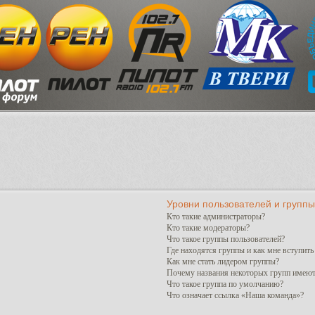
Уровни пользователей и группы
Кто такие администраторы?
Кто такие модераторы?
Что такое группы пользователей?
Где находятся группы и как мне вступить
Как мне стать лидером группы?
Почему названия некоторых групп имеют
Что такое группа по умолчанию?
Что означает ссылка «Наша команда»?