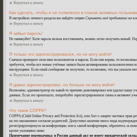
Вернуться к началу
Как сделать, чтобы я не появлялся в списке активных пользов
В настройках личного раздела вы найдёте опцию
Скрывать моё пребывание на к
Вернуться к началу
Я забыл пароль!
Не паникуйте! Хотя пароль нельзя восстановить, можно легко получить новый. П
Вернуться к началу
Я только что зарегистрировался, но не могу войти!
Сначала проверьте свои имя пользователя и пароль. Если они верны, то возможн
требуется, чтобы все новые учётные записи были активированы пользователями и
инструкциям. Если email-сообщение не получено, то возможно, что вы указали не
Вернуться к началу
Я давно зарегистрирован, но больше не могу войти!
Возможно, администратор по какой-то причине деактивировал или удалил вашу у
данных. Если это произошло, попробуйте зарегистрироваться снова и активнее уча
Вернуться к началу
Что такое COPPA?
COPPA (Child Online Privacy and Protection Act), или Акт о защите частных прав
на это письменное согласие родителей. Допустимо наличие иного вида подтвержде
регистрирующемуся на конференции, или к самой конференции, обратитесь за по
кроме указанных ниже.
Примечание переводчика: в России данный акт не имеет юридической силы