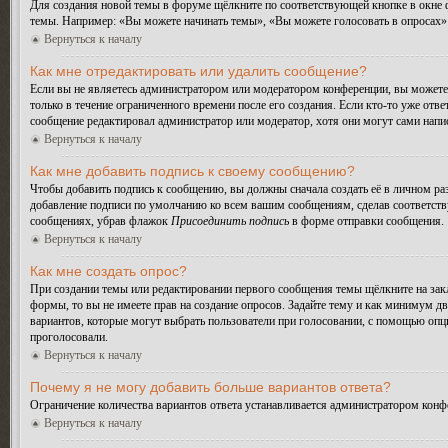
Для создания новой темы в форуме щёлкните по соответствующей кнопке в окне ф
темы. Например: «Вы можете начинать темы», «Вы можете голосовать в опросах» и
Вернуться к началу
Как мне отредактировать или удалить сообщение?
Если вы не являетесь администратором или модератором конференции, вы можете 
только в течение ограниченного времени после его создания. Если кто-то уже отве
сообщение редактировал администратор или модератор, хотя они могут сами напис
Вернуться к началу
Как мне добавить подпись к своему сообщению?
Чтобы добавить подпись к сообщению, вы должны сначала создать её в личном ра
добавление подписи по умолчанию ко всем вашим сообщениям, сделав соответств
сообщениях, убрав флажок
Присоединить подпись
в форме отправки сообщения.
Вернуться к началу
Как мне создать опрос?
При создании темы или редактировании первого сообщения темы щёлкните на зак
формы, то вы не имеете прав на создание опросов. Задайте тему и как минимум дв
вариантов, которые могут выбрать пользователи при голосовании, с помощью опции
проголосовали.
Вернуться к началу
Почему я не могу добавить больше вариантов ответа?
Ограничение количества вариантов ответа устанавливается администратором конф
Вернуться к началу