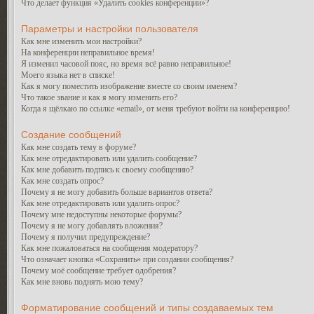
Что делает функция «Удалить cookies конференции»?
Параметры и настройки пользователя
Как мне изменить мои настройки?
На конференции неправильное время!
Я изменил часовой пояс, но время всё равно неправильное!
Моего языка нет в списке!
Как я могу поместить изображение вместе со своим именем?
Что такое звание и как я могу изменить его?
Когда я щёлкаю по ссылке «email», от меня требуют войти на конференцию!
Создание сообщений
Как мне создать тему в форуме?
Как мне отредактировать или удалить сообщение?
Как мне добавить подпись к своему сообщению?
Как мне создать опрос?
Почему я не могу добавить больше вариантов ответа?
Как мне отредактировать или удалить опрос?
Почему мне недоступны некоторые форумы?
Почему я не могу добавлять вложения?
Почему я получил предупреждение?
Как мне пожаловаться на сообщения модератору?
Что означает кнопка «Сохранить» при создании сообщения?
Почему моё сообщение требует одобрения?
Как мне вновь поднять мою тему?
Форматирование сообщений и типы создаваемых тем