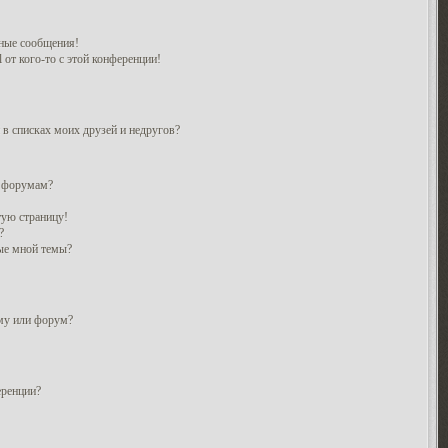
ные сообщения!
 от кого-то с этой конференции!
 в списках моих друзей и недругов?
и форумам?
тую страницу!
?
ые мной темы?
ему или форум?
еренции?