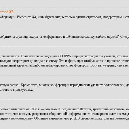
ателей?
онференции
. Выберите
Да
, и вы будете видны только администраторам, модераторам и с
ерейдите на страницу входа на конференцию и щёлкните на ссылку
Забыли пароль?
. След
ы два варианта. Если включена поддержка COPPA и при регистрации вы указали, что вам
ли администратором до входа в систему. Эта информация отображается в процессе регис
правильный адрес email либо он заблокирован спам-фильтром. Если вы уверены, что ввел
чётную запись. Кроме того, многие конференции периодически удаляют пользователей, 
ствовать в дискуссиях.
 ребёнка в интернете от 1998 г. — это закон Соединённых Штатов, требующий от сайтов,
ния того, что опекуны разрешают сбор личной информации от несовершеннолетних младше
мощью к юрисконсульту. Обратите внимание, что phpBB Group не может давать рекомен
.