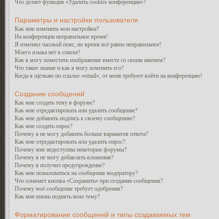
Что делает функция «Удалить cookies конференции»?
Параметры и настройки пользователя
Как мне изменить мои настройки?
На конференции неправильное время!
Я изменил часовой пояс, но время всё равно неправильное!
Моего языка нет в списке!
Как я могу поместить изображение вместе со своим именем?
Что такое звание и как я могу изменить его?
Когда я щёлкаю по ссылке «email», от меня требуют войти на конференцию!
Создание сообщений
Как мне создать тему в форуме?
Как мне отредактировать или удалить сообщение?
Как мне добавить подпись к своему сообщению?
Как мне создать опрос?
Почему я не могу добавить больше вариантов ответа?
Как мне отредактировать или удалить опрос?
Почему мне недоступны некоторые форумы?
Почему я не могу добавлять вложения?
Почему я получил предупреждение?
Как мне пожаловаться на сообщения модератору?
Что означает кнопка «Сохранить» при создании сообщения?
Почему моё сообщение требует одобрения?
Как мне вновь поднять мою тему?
Форматирование сообщений и типы создаваемых тем