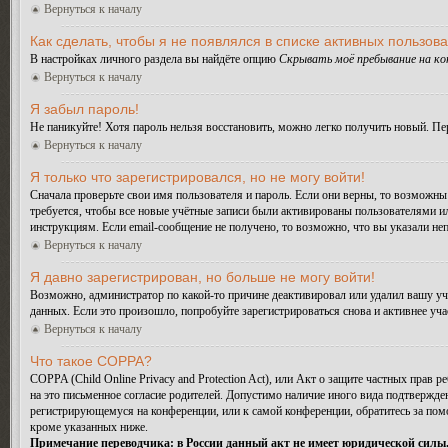
Вернуться к началу
Как сделать, чтобы я не появлялся в списке активных пользов
В настройках личного раздела вы найдёте опцию
Скрывать моё пребывание на к
Вернуться к началу
Я забыл пароль!
Не паникуйте! Хотя пароль нельзя восстановить, можно легко получить новый. П
Вернуться к началу
Я только что зарегистрировался, но не могу войти!
Сначала проверьте свои имя пользователя и пароль. Если они верны, то возможн
требуется, чтобы все новые учётные записи были активированы пользователями и
инструкциям. Если email-сообщение не получено, то возможно, что вы указали не
Вернуться к началу
Я давно зарегистрирован, но больше не могу войти!
Возможно, администратор по какой-то причине деактивировал или удалил вашу у
данных. Если это произошло, попробуйте зарегистрироваться снова и активнее уча
Вернуться к началу
Что такое COPPA?
COPPA (Child Online Privacy and Protection Act), или Акт о защите частных прав
на это письменное согласие родителей. Допустимо наличие иного вида подтвержде
регистрирующемуся на конференции, или к самой конференции, обратитесь за по
кроме указанных ниже.
Примечание переводчика: в России данный акт не имеет юридической силы