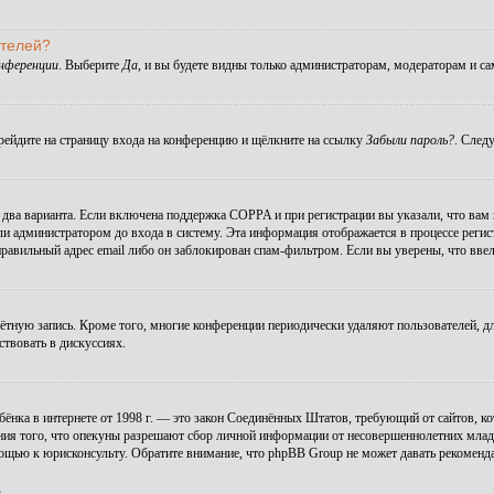
ателей?
онференции
. Выберите
Да
, и вы будете видны только администраторам, модераторам и с
ерейдите на страницу входа на конференцию и щёлкните на ссылку
Забыли пароль?
. След
ы два варианта. Если включена поддержка COPPA и при регистрации вы указали, что вам
ли администратором до входа в систему. Эта информация отображается в процессе регис
правильный адрес email либо он заблокирован спам-фильтром. Если вы уверены, что ввел
чётную запись. Кроме того, многие конференции периодически удаляют пользователей, 
ствовать в дискуссиях.
 ребёнка в интернете от 1998 г. — это закон Соединённых Штатов, требующий от сайтов,
ния того, что опекуны разрешают сбор личной информации от несовершеннолетних младше
мощью к юрисконсульту. Обратите внимание, что phpBB Group не может давать рекомен
.