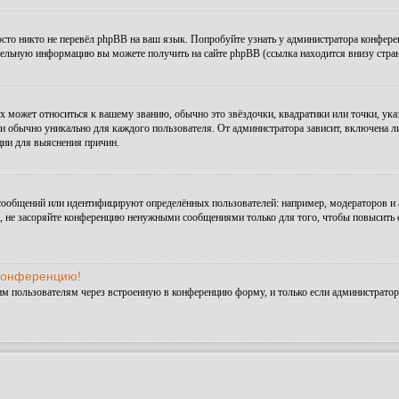
сто никто не перевёл phpBB на ваш язык. Попробуйте узнать у администратора конфере
ительную информацию вы можете получить на сайте phpBB (ссылка находится внизу стра
х может относиться к вашему званию, обычно это звёздочки, квадратики или точки, ука
и обычно уникально для каждого пользователя. От администратора зависит, включена ли 
ции для выяснения причин.
сообщений или идентифицируют определённых пользователей: например, модераторов и
а, не засоряйте конференцию ненужными сообщениями только для того, чтобы повысить 
 конференцию!
им пользователям через встроенную в конференцию форму, и только если администратор