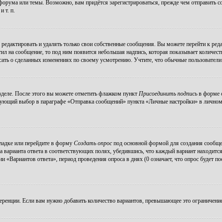
орума или темы. Возможно, вам придётся зарегистрироваться, прежде чем отправить с
 т. п.
редактировать и удалять только свои собственные сообщения. Вы можете перейти к ре
тил на сообщение, то под ним появится небольшая надпись, которая показывает количеств
ать о сделанных изменениях по своему усмотрению. Учтите, что обычные пользователи н
зделе. После этого вы можете отметить флажком пункт
Присоединить подпись
в форме о
ующий выбор в параграфе «Отправка сообщений» пункта «Личные настройки» в личном р
ладке или перейдите в форму
Создать опрос
под основной формой для создания сообщени
а варианта ответа в соответствующих полях, убедившись, что каждый вариант находится
 «Вариантов ответа», период проведения опроса в днях (0 означает, что опрос будет п
еренции. Если вам нужно добавить количество вариантов, превышающее это ограничение