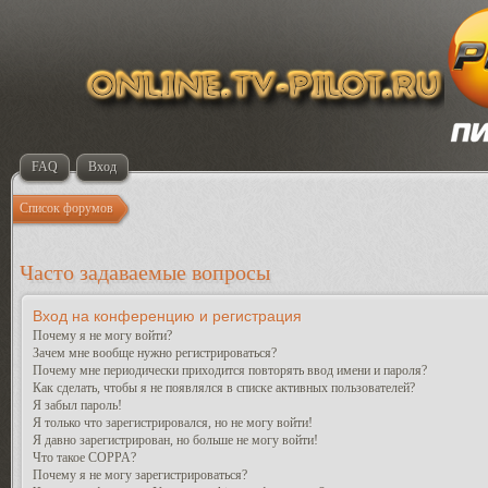
FAQ
Вход
Список форумов
Часто задаваемые вопросы
Вход на конференцию и регистрация
Почему я не могу войти?
Зачем мне вообще нужно регистрироваться?
Почему мне периодически приходится повторять ввод имени и пароля?
Как сделать, чтобы я не появлялся в списке активных пользователей?
Я забыл пароль!
Я только что зарегистрировался, но не могу войти!
Я давно зарегистрирован, но больше не могу войти!
Что такое COPPA?
Почему я не могу зарегистрироваться?