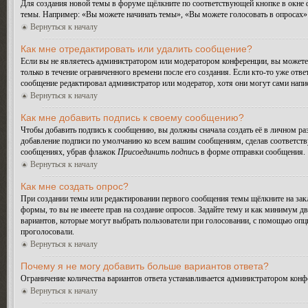
Для создания новой темы в форуме щёлкните по соответствующей кнопке в окне ф
темы. Например: «Вы можете начинать темы», «Вы можете голосовать в опросах» и
Вернуться к началу
Как мне отредактировать или удалить сообщение?
Если вы не являетесь администратором или модератором конференции, вы можете 
только в течение ограниченного времени после его создания. Если кто-то уже отве
сообщение редактировал администратор или модератор, хотя они могут сами напис
Вернуться к началу
Как мне добавить подпись к своему сообщению?
Чтобы добавить подпись к сообщению, вы должны сначала создать её в личном ра
добавление подписи по умолчанию ко всем вашим сообщениям, сделав соответств
сообщениях, убрав флажок
Присоединить подпись
в форме отправки сообщения.
Вернуться к началу
Как мне создать опрос?
При создании темы или редактировании первого сообщения темы щёлкните на зак
формы, то вы не имеете прав на создание опросов. Задайте тему и как минимум дв
вариантов, которые могут выбрать пользователи при голосовании, с помощью опции
проголосовали.
Вернуться к началу
Почему я не могу добавить больше вариантов ответа?
Ограничение количества вариантов ответа устанавливается администратором конф
Вернуться к началу