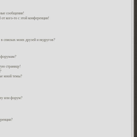
ные сообщения!
 от кого-то с этой конференции!
 в списках моих друзей и недругов?
и форумам?
тую страницу!
?
ые мной темы?
ему или форум?
еренции?