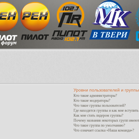
Уровни пользователей и группы
Кто такие администраторы?
Кто такие модераторы?
Что такое группы пользователей?
Где находятся группы и как мне вступить
Как мне стать лидером группы?
Почему названия некоторых групп имеют
Что такое группа по умолчанию?
Что означает ссылка «Наша команда»?