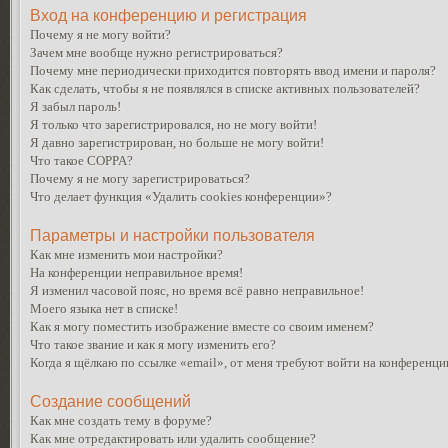
Вход на конференцию и регистрация
Почему я не могу войти?
Зачем мне вообще нужно регистрироваться?
Почему мне периодически приходится повторять ввод имени и пароля?
Как сделать, чтобы я не появлялся в списке активных пользователей?
Я забыл пароль!
Я только что зарегистрировался, но не могу войти!
Я давно зарегистрирован, но больше не могу войти!
Что такое COPPA?
Почему я не могу зарегистрироваться?
Что делает функция «Удалить cookies конференции»?
Параметры и настройки пользователя
Как мне изменить мои настройки?
На конференции неправильное время!
Я изменил часовой пояс, но время всё равно неправильное!
Моего языка нет в списке!
Как я могу поместить изображение вместе со своим именем?
Что такое звание и как я могу изменить его?
Когда я щёлкаю по ссылке «email», от меня требуют войти на конференци
Создание сообщений
Как мне создать тему в форуме?
Как мне отредактировать или удалить сообщение?