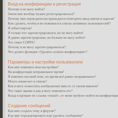
Вход на конференцию и регистрация
Почему я не могу войти?
Зачем мне вообще нужно регистрироваться?
Почему мне периодически приходится повторять ввод имени и пароля?
Как сделать, чтобы я не появлялся в списке активных пользователей?
Я забыл пароль!
Я только что зарегистрировался, но не могу войти!
Я давно зарегистрирован, но больше не могу войти!
Что такое COPPA?
Почему я не могу зарегистрироваться?
Что делает функция «Удалить cookies конференции»?
Параметры и настройки пользователя
Как мне изменить мои настройки?
На конференции неправильное время!
Я изменил часовой пояс, но время всё равно неправильное!
Моего языка нет в списке!
Как я могу поместить изображение вместе со своим именем?
Что такое звание и как я могу изменить его?
Когда я щёлкаю по ссылке «email», от меня требуют войти на конференци
Создание сообщений
Как мне создать тему в форуме?
Как мне отредактировать или удалить сообщение?