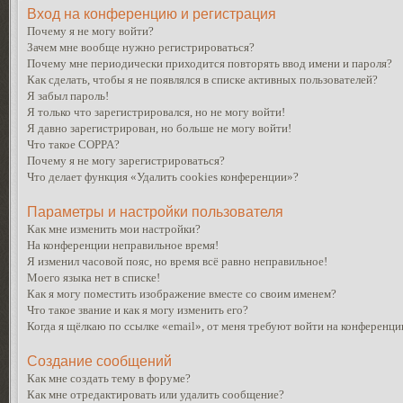
Вход на конференцию и регистрация
Почему я не могу войти?
Зачем мне вообще нужно регистрироваться?
Почему мне периодически приходится повторять ввод имени и пароля?
Как сделать, чтобы я не появлялся в списке активных пользователей?
Я забыл пароль!
Я только что зарегистрировался, но не могу войти!
Я давно зарегистрирован, но больше не могу войти!
Что такое COPPA?
Почему я не могу зарегистрироваться?
Что делает функция «Удалить cookies конференции»?
Параметры и настройки пользователя
Как мне изменить мои настройки?
На конференции неправильное время!
Я изменил часовой пояс, но время всё равно неправильное!
Моего языка нет в списке!
Как я могу поместить изображение вместе со своим именем?
Что такое звание и как я могу изменить его?
Когда я щёлкаю по ссылке «email», от меня требуют войти на конференци
Создание сообщений
Как мне создать тему в форуме?
Как мне отредактировать или удалить сообщение?