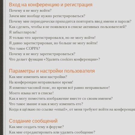
Вход на конференцию и регистрация
Почему я не могу войти?
Зачем мне вообще нужно регистрироваться?
Почему мне периодически приходится повторять ввод имени и пароля?
Как сделать, чтобы я не появлялся в списке активных пользователей?
Я забыл пароль!
Я только что зарегистрировался, но не могу войти!
Я давно зарегистрирован, но больше не могу войти!
Что такое COPPA?
Почему я не могу зарегистрироваться?
Что делает функция «Удалить cookies конференции»?
Параметры и настройки пользователя
Как мне изменить мои настройки?
На конференции неправильное время!
Я изменил часовой пояс, но время всё равно неправильное!
Моего языка нет в списке!
Как я могу поместить изображение вместе со своим именем?
Что такое звание и как я могу изменить его?
Когда я щёлкаю по ссылке «email», от меня требуют войти на конференци
Создание сообщений
Как мне создать тему в форуме?
Как мне отредактировать или удалить сообщение?