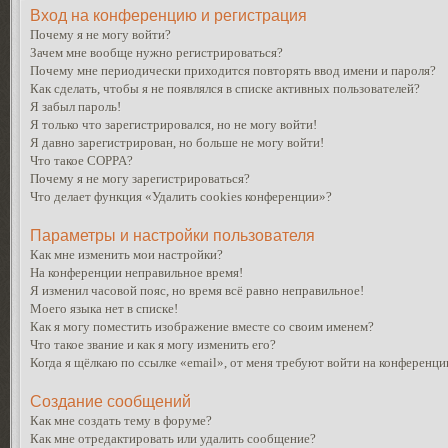
Вход на конференцию и регистрация
Почему я не могу войти?
Зачем мне вообще нужно регистрироваться?
Почему мне периодически приходится повторять ввод имени и пароля?
Как сделать, чтобы я не появлялся в списке активных пользователей?
Я забыл пароль!
Я только что зарегистрировался, но не могу войти!
Я давно зарегистрирован, но больше не могу войти!
Что такое COPPA?
Почему я не могу зарегистрироваться?
Что делает функция «Удалить cookies конференции»?
Параметры и настройки пользователя
Как мне изменить мои настройки?
На конференции неправильное время!
Я изменил часовой пояс, но время всё равно неправильное!
Моего языка нет в списке!
Как я могу поместить изображение вместе со своим именем?
Что такое звание и как я могу изменить его?
Когда я щёлкаю по ссылке «email», от меня требуют войти на конференци
Создание сообщений
Как мне создать тему в форуме?
Как мне отредактировать или удалить сообщение?