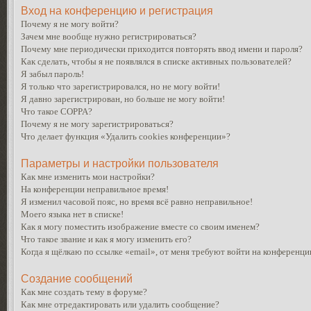
Вход на конференцию и регистрация
Почему я не могу войти?
Зачем мне вообще нужно регистрироваться?
Почему мне периодически приходится повторять ввод имени и пароля?
Как сделать, чтобы я не появлялся в списке активных пользователей?
Я забыл пароль!
Я только что зарегистрировался, но не могу войти!
Я давно зарегистрирован, но больше не могу войти!
Что такое COPPA?
Почему я не могу зарегистрироваться?
Что делает функция «Удалить cookies конференции»?
Параметры и настройки пользователя
Как мне изменить мои настройки?
На конференции неправильное время!
Я изменил часовой пояс, но время всё равно неправильное!
Моего языка нет в списке!
Как я могу поместить изображение вместе со своим именем?
Что такое звание и как я могу изменить его?
Когда я щёлкаю по ссылке «email», от меня требуют войти на конференци
Создание сообщений
Как мне создать тему в форуме?
Как мне отредактировать или удалить сообщение?