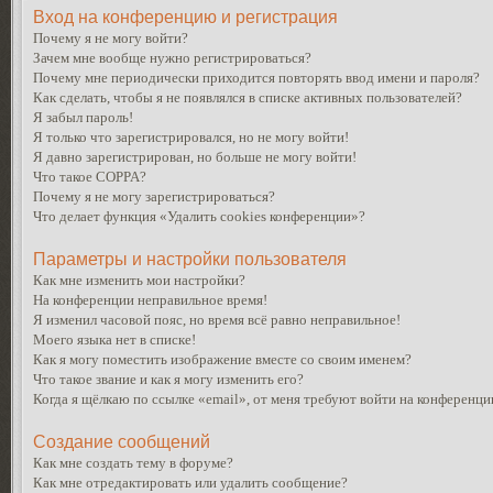
Вход на конференцию и регистрация
Почему я не могу войти?
Зачем мне вообще нужно регистрироваться?
Почему мне периодически приходится повторять ввод имени и пароля?
Как сделать, чтобы я не появлялся в списке активных пользователей?
Я забыл пароль!
Я только что зарегистрировался, но не могу войти!
Я давно зарегистрирован, но больше не могу войти!
Что такое COPPA?
Почему я не могу зарегистрироваться?
Что делает функция «Удалить cookies конференции»?
Параметры и настройки пользователя
Как мне изменить мои настройки?
На конференции неправильное время!
Я изменил часовой пояс, но время всё равно неправильное!
Моего языка нет в списке!
Как я могу поместить изображение вместе со своим именем?
Что такое звание и как я могу изменить его?
Когда я щёлкаю по ссылке «email», от меня требуют войти на конференци
Создание сообщений
Как мне создать тему в форуме?
Как мне отредактировать или удалить сообщение?