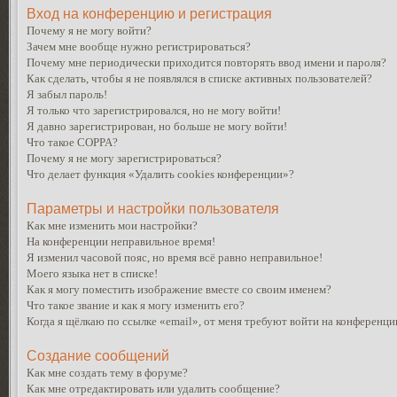
Вход на конференцию и регистрация
Почему я не могу войти?
Зачем мне вообще нужно регистрироваться?
Почему мне периодически приходится повторять ввод имени и пароля?
Как сделать, чтобы я не появлялся в списке активных пользователей?
Я забыл пароль!
Я только что зарегистрировался, но не могу войти!
Я давно зарегистрирован, но больше не могу войти!
Что такое COPPA?
Почему я не могу зарегистрироваться?
Что делает функция «Удалить cookies конференции»?
Параметры и настройки пользователя
Как мне изменить мои настройки?
На конференции неправильное время!
Я изменил часовой пояс, но время всё равно неправильное!
Моего языка нет в списке!
Как я могу поместить изображение вместе со своим именем?
Что такое звание и как я могу изменить его?
Когда я щёлкаю по ссылке «email», от меня требуют войти на конференци
Создание сообщений
Как мне создать тему в форуме?
Как мне отредактировать или удалить сообщение?