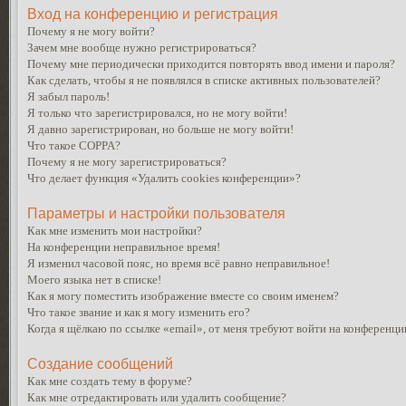
Вход на конференцию и регистрация
Почему я не могу войти?
Зачем мне вообще нужно регистрироваться?
Почему мне периодически приходится повторять ввод имени и пароля?
Как сделать, чтобы я не появлялся в списке активных пользователей?
Я забыл пароль!
Я только что зарегистрировался, но не могу войти!
Я давно зарегистрирован, но больше не могу войти!
Что такое COPPA?
Почему я не могу зарегистрироваться?
Что делает функция «Удалить cookies конференции»?
Параметры и настройки пользователя
Как мне изменить мои настройки?
На конференции неправильное время!
Я изменил часовой пояс, но время всё равно неправильное!
Моего языка нет в списке!
Как я могу поместить изображение вместе со своим именем?
Что такое звание и как я могу изменить его?
Когда я щёлкаю по ссылке «email», от меня требуют войти на конференци
Создание сообщений
Как мне создать тему в форуме?
Как мне отредактировать или удалить сообщение?