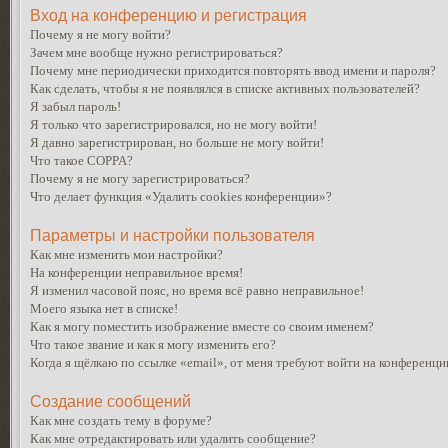
Вход на конференцию и регистрация
Почему я не могу войти?
Зачем мне вообще нужно регистрироваться?
Почему мне периодически приходится повторять ввод имени и пароля?
Как сделать, чтобы я не появлялся в списке активных пользователей?
Я забыл пароль!
Я только что зарегистрировался, но не могу войти!
Я давно зарегистрирован, но больше не могу войти!
Что такое COPPA?
Почему я не могу зарегистрироваться?
Что делает функция «Удалить cookies конференции»?
Параметры и настройки пользователя
Как мне изменить мои настройки?
На конференции неправильное время!
Я изменил часовой пояс, но время всё равно неправильное!
Моего языка нет в списке!
Как я могу поместить изображение вместе со своим именем?
Что такое звание и как я могу изменить его?
Когда я щёлкаю по ссылке «email», от меня требуют войти на конференци
Создание сообщений
Как мне создать тему в форуме?
Как мне отредактировать или удалить сообщение?