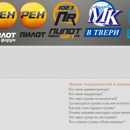
Уровни пользователей и группы
Кто такие администраторы?
Кто такие модераторы?
Что такое группы пользователей?
Где находятся группы и как мне вступить
Как мне стать лидером группы?
Почему названия некоторых групп имеют
Что такое группа по умолчанию?
Что означает ссылка «Наша команда»?