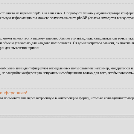
сто никто не перевёл phpBB на ваш язык. Попробуйте узнать у администратора конфере
ительную информацию вы можете получить на сайте phpBB (ссылка находится внизу стра
х может относиться к вашему званию, обычно это звёздочки, квадратики или точки, ука
и обычно уникально для каждого пользователя. От администратора зависит, включена ли 
ции для выяснения причин.
сообщений или идентифицируют определённых пользователей: например, модераторов и
а, не засоряйте конференцию ненужными сообщениями только для того, чтобы повысить 
 конференцию!
им пользователям через встроенную в конференцию форму, и только если администратор