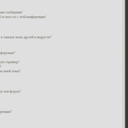
ные сообщения!
 от кого-то с этой конференции!
 в списках моих друзей и недругов?
и форумам?
тую страницу!
?
ые мной темы?
ему или форум?
еренции?