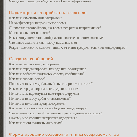
Что делает функция «Удалить cookies конференции»?
Параметры и настройки пользователя
Как мне изменить мои настройки?
На конференции неправильное время!
Я изменил часовой пояс, но время всё равно неправильное!
Моего языка нет в списке!
Как я могу поместить изображение вместе со своим именем?
Что такое звание и как я могу изменить его?
Когда я щёлкаю по ссылке «email», от меня требуют войти на конференцию!
Создание сообщений
Как мне создать тему в форуме?
Как мне отредактировать или удалить сообщение?
Как мне добавить подпись к своему сообщению?
Как мне создать опрос?
Почему я не могу добавить больше вариантов ответа?
Как мне отредактировать или удалить опрос?
Почему мне недоступны некоторые форумы?
Почему я не могу добавлять вложения?
Почему я получил предупреждение?
Как мне пожаловаться на сообщения модератору?
Что означает кнопка «Сохранить» при создании сообщения?
Почему моё сообщение требует одобрения?
Как мне вновь поднять мою тему?
Форматирование сообщений и типы создаваемых тем