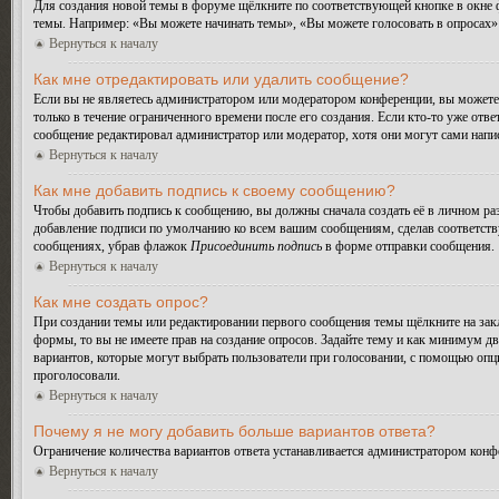
Для создания новой темы в форуме щёлкните по соответствующей кнопке в окне ф
темы. Например: «Вы можете начинать темы», «Вы можете голосовать в опросах» и
Вернуться к началу
Как мне отредактировать или удалить сообщение?
Если вы не являетесь администратором или модератором конференции, вы можете 
только в течение ограниченного времени после его создания. Если кто-то уже отве
сообщение редактировал администратор или модератор, хотя они могут сами напис
Вернуться к началу
Как мне добавить подпись к своему сообщению?
Чтобы добавить подпись к сообщению, вы должны сначала создать её в личном ра
добавление подписи по умолчанию ко всем вашим сообщениям, сделав соответств
сообщениях, убрав флажок
Присоединить подпись
в форме отправки сообщения.
Вернуться к началу
Как мне создать опрос?
При создании темы или редактировании первого сообщения темы щёлкните на зак
формы, то вы не имеете прав на создание опросов. Задайте тему и как минимум дв
вариантов, которые могут выбрать пользователи при голосовании, с помощью опции
проголосовали.
Вернуться к началу
Почему я не могу добавить больше вариантов ответа?
Ограничение количества вариантов ответа устанавливается администратором конф
Вернуться к началу