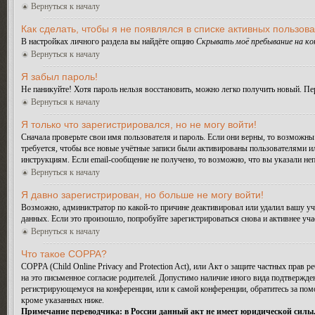
Вернуться к началу
Как сделать, чтобы я не появлялся в списке активных пользов
В настройках личного раздела вы найдёте опцию
Скрывать моё пребывание на к
Вернуться к началу
Я забыл пароль!
Не паникуйте! Хотя пароль нельзя восстановить, можно легко получить новый. П
Вернуться к началу
Я только что зарегистрировался, но не могу войти!
Сначала проверьте свои имя пользователя и пароль. Если они верны, то возможн
требуется, чтобы все новые учётные записи были активированы пользователями и
инструкциям. Если email-сообщение не получено, то возможно, что вы указали не
Вернуться к началу
Я давно зарегистрирован, но больше не могу войти!
Возможно, администратор по какой-то причине деактивировал или удалил вашу у
данных. Если это произошло, попробуйте зарегистрироваться снова и активнее уча
Вернуться к началу
Что такое COPPA?
COPPA (Child Online Privacy and Protection Act), или Акт о защите частных прав
на это письменное согласие родителей. Допустимо наличие иного вида подтвержде
регистрирующемуся на конференции, или к самой конференции, обратитесь за по
кроме указанных ниже.
Примечание переводчика: в России данный акт не имеет юридической силы