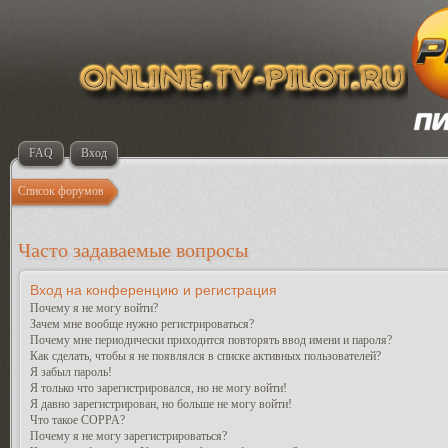
FAQ
Вход
Список форумов
Часто задаваемые вопросы
Вход на конференцию и регистрация
Почему я не могу войти?
Зачем мне вообще нужно регистрироваться?
Почему мне периодически приходится повторять ввод имени и пароля?
Как сделать, чтобы я не появлялся в списке активных пользователей?
Я забыл пароль!
Я только что зарегистрировался, но не могу войти!
Я давно зарегистрирован, но больше не могу войти!
Что такое COPPA?
Почему я не могу зарегистрироваться?