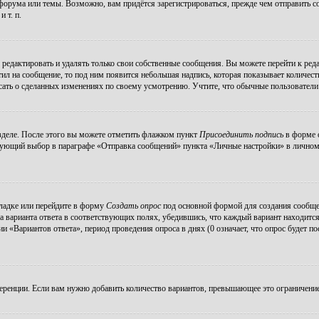
орума или темы. Возможно, вам придётся зарегистрироваться, прежде чем отправить с
 т. п.
редактировать и удалять только свои собственные сообщения. Вы можете перейти к ре
тил на сообщение, то под ним появится небольшая надпись, которая показывает количеств
ать о сделанных изменениях по своему усмотрению. Учтите, что обычные пользователи н
зделе. После этого вы можете отметить флажком пункт
Присоединить подпись
в форме о
ующий выбор в параграфе «Отправка сообщений» пункта «Личные настройки» в личном р
ладке или перейдите в форму
Создать опрос
под основной формой для создания сообщени
а варианта ответа в соответствующих полях, убедившись, что каждый вариант находится
 «Вариантов ответа», период проведения опроса в днях (0 означает, что опрос будет п
еренции. Если вам нужно добавить количество вариантов, превышающее это ограничение