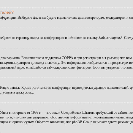
ателей?
онференции
. Выберите
Да
, и вы будете видны только администраторам, модераторам и с
ерейдите на страницу входа на конференцию и щёлкните на ссылку
Забыли пароль?
. След
ы два варианта. Если включена поддержка COPPA и при регистрации вы указали, что вам
ли администратором до входа в систему. Эта информация отображается в процессе регис
правильный адрес email либо он заблокирован спам-фильтром. Если вы уверены, что ввел
чётную запись. Кроме того, многие конференции периодически удаляют пользователей, 
ствовать в дискуссиях.
 ребёнка в интернете от 1998 г. — это закон Соединённых Штатов, требующий от сайтов,
ния того, что опекуны разрешают сбор личной информации от несовершеннолетних младше
мощью к юрисконсульту. Обратите внимание, что phpBB Group не может давать рекомен
.