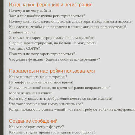
Вход на конференцию и регистрация
Почему я не могу войти?
Зачем мне вообще нужно регистрироваться?
Почему мне периодически приходится повторять ввод имени и пароля?
Как сделать, чтобы я не появлялся в списке активных пользователей?
Я забыл пароль!
Я только что зарегистрировался, но не могу войти!
Я давно зарегистрирован, но больше не могу войти!
Что такое COPPA?
Почему я не могу зарегистрироваться?
Что делает функция «Удалить cookies конференции»?
Параметры и настройки пользователя
Как мне изменить мои настройки?
На конференции неправильное время!
Я изменил часовой пояс, но время всё равно неправильное!
Моего языка нет в списке!
Как я могу поместить изображение вместе со своим именем?
Что такое звание и как я могу изменить его?
Когда я щёлкаю по ссылке «email», от меня требуют войти на конференци
Создание сообщений
Как мне создать тему в форуме?
Как мне отредактировать или удалить сообщение?