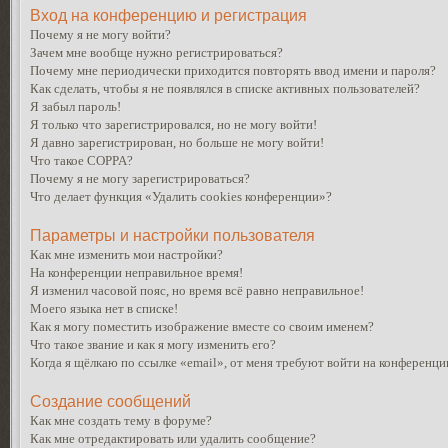
Вход на конференцию и регистрация
Почему я не могу войти?
Зачем мне вообще нужно регистрироваться?
Почему мне периодически приходится повторять ввод имени и пароля?
Как сделать, чтобы я не появлялся в списке активных пользователей?
Я забыл пароль!
Я только что зарегистрировался, но не могу войти!
Я давно зарегистрирован, но больше не могу войти!
Что такое COPPA?
Почему я не могу зарегистрироваться?
Что делает функция «Удалить cookies конференции»?
Параметры и настройки пользователя
Как мне изменить мои настройки?
На конференции неправильное время!
Я изменил часовой пояс, но время всё равно неправильное!
Моего языка нет в списке!
Как я могу поместить изображение вместе со своим именем?
Что такое звание и как я могу изменить его?
Когда я щёлкаю по ссылке «email», от меня требуют войти на конференци
Создание сообщений
Как мне создать тему в форуме?
Как мне отредактировать или удалить сообщение?