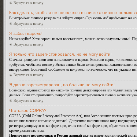
Вернуться к началу
Как сделать, чтобы я не появлялся в списке активных пользов
В настройках личного раздела вы найдёте опцию
Скрывать моё пребывание на к
Вернуться к началу
Я забыл пароль!
Не паникуйте! Хотя пароль нельзя восстановить, можно легко получить новый. П
Вернуться к началу
Я только что зарегистрировался, но не могу войти!
Сначала проверьте свои имя пользователя и пароль. Если они верны, то возможн
требуется, чтобы все новые учётные записи были активированы пользователями и
инструкциям. Если email-сообщение не получено, то возможно, что вы указали не
Вернуться к началу
Я давно зарегистрирован, но больше не могу войти!
Возможно, администратор по какой-то причине деактивировал или удалил вашу у
данных. Если это произошло, попробуйте зарегистрироваться снова и активнее уча
Вернуться к началу
Что такое COPPA?
COPPA (Child Online Privacy and Protection Act), или Акт о защите частных прав
на это письменное согласие родителей. Допустимо наличие иного вида подтвержде
регистрирующемуся на конференции, или к самой конференции, обратитесь за по
кроме указанных ниже.
Примечание переводчика: в России данный акт не имеет юридической силы