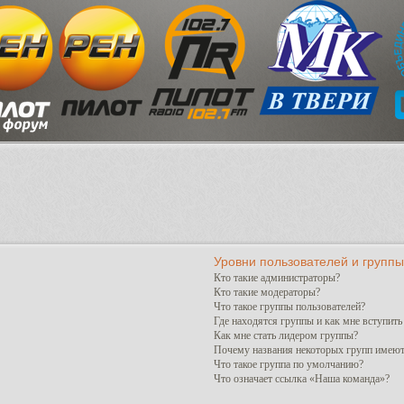
Уровни пользователей и группы
Кто такие администраторы?
Кто такие модераторы?
Что такое группы пользователей?
Где находятся группы и как мне вступить
Как мне стать лидером группы?
Почему названия некоторых групп имеют
Что такое группа по умолчанию?
Что означает ссылка «Наша команда»?