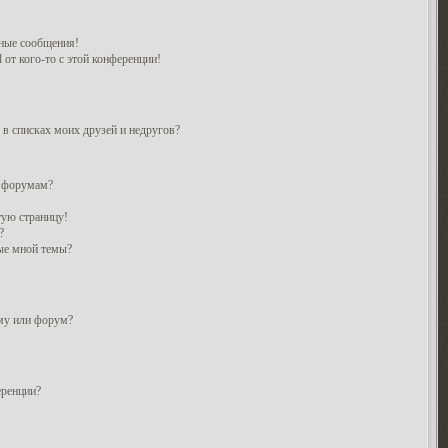
ные сообщения!
 от кого-то с этой конференции!
 в списках моих друзей и недругов?
и форумам?
тую страницу!
?
ые мной темы?
ему или форум?
еренции?