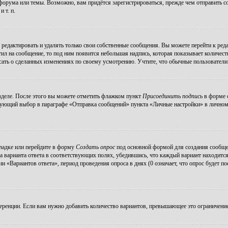
орума или темы. Возможно, вам придётся зарегистрироваться, прежде чем отправить с
 т. п.
редактировать и удалять только свои собственные сообщения. Вы можете перейти к ре
тил на сообщение, то под ним появится небольшая надпись, которая показывает количеств
ать о сделанных изменениях по своему усмотрению. Учтите, что обычные пользователи н
зделе. После этого вы можете отметить флажком пункт
Присоединить подпись
в форме о
ующий выбор в параграфе «Отправка сообщений» пункта «Личные настройки» в личном р
ладке или перейдите в форму
Создать опрос
под основной формой для создания сообщени
а варианта ответа в соответствующих полях, убедившись, что каждый вариант находится
 «Вариантов ответа», период проведения опроса в днях (0 означает, что опрос будет п
еренции. Если вам нужно добавить количество вариантов, превышающее это ограничение