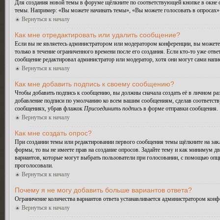
Для создания новой темы в форуме щёлкните по соответствующей кнопке в окне ф
темы. Например: «Вы можете начинать темы», «Вы можете голосовать в опросах» и
Вернуться к началу
Как мне отредактировать или удалить сообщение?
Если вы не являетесь администратором или модератором конференции, вы можете 
только в течение ограниченного времени после его создания. Если кто-то уже отве
сообщение редактировал администратор или модератор, хотя они могут сами напис
Вернуться к началу
Как мне добавить подпись к своему сообщению?
Чтобы добавить подпись к сообщению, вы должны сначала создать её в личном ра
добавление подписи по умолчанию ко всем вашим сообщениям, сделав соответств
сообщениях, убрав флажок
Присоединить подпись
в форме отправки сообщения.
Вернуться к началу
Как мне создать опрос?
При создании темы или редактировании первого сообщения темы щёлкните на зак
формы, то вы не имеете прав на создание опросов. Задайте тему и как минимум дв
вариантов, которые могут выбрать пользователи при голосовании, с помощью опции
проголосовали.
Вернуться к началу
Почему я не могу добавить больше вариантов ответа?
Ограничение количества вариантов ответа устанавливается администратором конф
Вернуться к началу