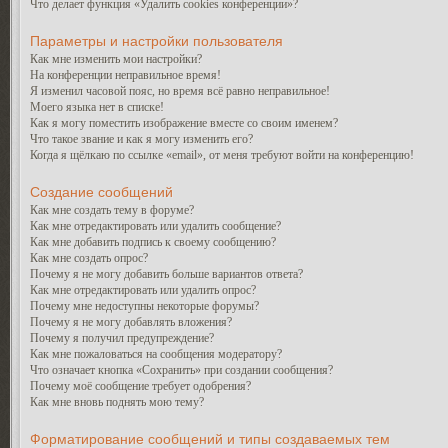
Что делает функция «Удалить cookies конференции»?
Параметры и настройки пользователя
Как мне изменить мои настройки?
На конференции неправильное время!
Я изменил часовой пояс, но время всё равно неправильное!
Моего языка нет в списке!
Как я могу поместить изображение вместе со своим именем?
Что такое звание и как я могу изменить его?
Когда я щёлкаю по ссылке «email», от меня требуют войти на конференцию!
Создание сообщений
Как мне создать тему в форуме?
Как мне отредактировать или удалить сообщение?
Как мне добавить подпись к своему сообщению?
Как мне создать опрос?
Почему я не могу добавить больше вариантов ответа?
Как мне отредактировать или удалить опрос?
Почему мне недоступны некоторые форумы?
Почему я не могу добавлять вложения?
Почему я получил предупреждение?
Как мне пожаловаться на сообщения модератору?
Что означает кнопка «Сохранить» при создании сообщения?
Почему моё сообщение требует одобрения?
Как мне вновь поднять мою тему?
Форматирование сообщений и типы создаваемых тем