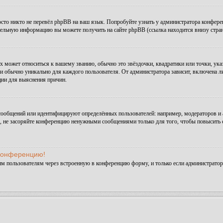
сто никто не перевёл phpBB на ваш язык. Попробуйте узнать у администратора конфере
ительную информацию вы можете получить на сайте phpBB (ссылка находится внизу стра
х может относиться к вашему званию, обычно это звёздочки, квадратики или точки, ука
и обычно уникально для каждого пользователя. От администратора зависит, включена ли 
ции для выяснения причин.
сообщений или идентифицируют определённых пользователей: например, модераторов и
а, не засоряйте конференцию ненужными сообщениями только для того, чтобы повысить 
 конференцию!
им пользователям через встроенную в конференцию форму, и только если администратор