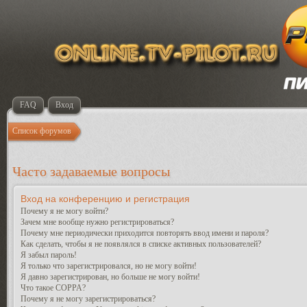
FAQ
Вход
Список форумов
Часто задаваемые вопросы
Вход на конференцию и регистрация
Почему я не могу войти?
Зачем мне вообще нужно регистрироваться?
Почему мне периодически приходится повторять ввод имени и пароля?
Как сделать, чтобы я не появлялся в списке активных пользователей?
Я забыл пароль!
Я только что зарегистрировался, но не могу войти!
Я давно зарегистрирован, но больше не могу войти!
Что такое COPPA?
Почему я не могу зарегистрироваться?