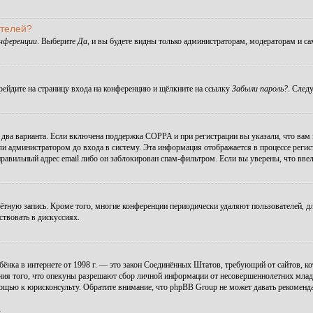
ателей?
онференции
. Выберите
Да
, и вы будете видны только администраторам, модераторам и с
ерейдите на страницу входа на конференцию и щёлкните на ссылку
Забыли пароль?
. След
ы два варианта. Если включена поддержка COPPA и при регистрации вы указали, что вам
ли администратором до входа в систему. Эта информация отображается в процессе регис
правильный адрес email либо он заблокирован спам-фильтром. Если вы уверены, что ввел
чётную запись. Кроме того, многие конференции периодически удаляют пользователей, 
ствовать в дискуссиях.
 ребёнка в интернете от 1998 г. — это закон Соединённых Штатов, требующий от сайтов,
ния того, что опекуны разрешают сбор личной информации от несовершеннолетних младше
мощью к юрисконсульту. Обратите внимание, что phpBB Group не может давать рекомен
.