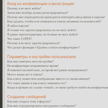
Вход на конференцию и регистрация
Почему я не могу войти?
Зачем мне вообще нужно регистрироваться?
Почему мне периодически приходится повторять ввод имени и пароля?
Как сделать, чтобы я не появлялся в списке активных пользователей?
Я забыл пароль!
Я только что зарегистрировался, но не могу войти!
Я давно зарегистрирован, но больше не могу войти!
Что такое COPPA?
Почему я не могу зарегистрироваться?
Что делает функция «Удалить cookies конференции»?
Параметры и настройки пользователя
Как мне изменить мои настройки?
На конференции неправильное время!
Я изменил часовой пояс, но время всё равно неправильное!
Моего языка нет в списке!
Как я могу поместить изображение вместе со своим именем?
Что такое звание и как я могу изменить его?
Когда я щёлкаю по ссылке «email», от меня требуют войти на конференци
Создание сообщений
Как мне создать тему в форуме?
Как мне отредактировать или удалить сообщение?