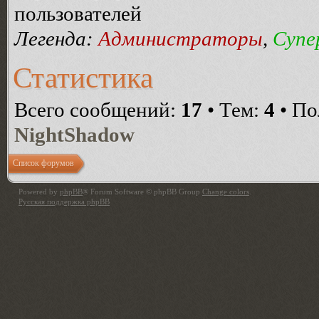
пользователей
Легенда:
Администраторы
,
Супе
Статистика
Всего сообщений:
17
• Тем:
4
• По
NightShadow
Список форумов
Powered by
phpBB
® Forum Software © phpBB Group
Change colors
.
Русская поддержка phpBB