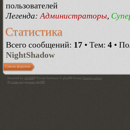
пользователей
Легенда:
Администраторы
,
Супе
Статистика
Всего сообщений:
17
• Тем:
4
• По
NightShadow
Список форумов
Powered by
phpBB
® Forum Software © phpBB Group
Change colors
.
Русская поддержка phpBB