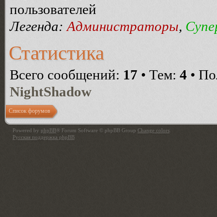
пользователей
Легенда:
Администраторы
,
Супе
Статистика
Всего сообщений:
17
• Тем:
4
• По
NightShadow
Список форумов
Powered by
phpBB
® Forum Software © phpBB Group
Change colors
.
Русская поддержка phpBB