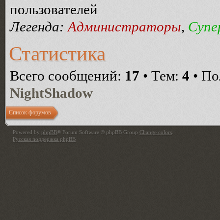
пользователей
Легенда:
Администраторы
,
Супе
Статистика
Всего сообщений:
17
• Тем:
4
• По
NightShadow
Список форумов
Powered by
phpBB
® Forum Software © phpBB Group
Change colors
.
Русская поддержка phpBB