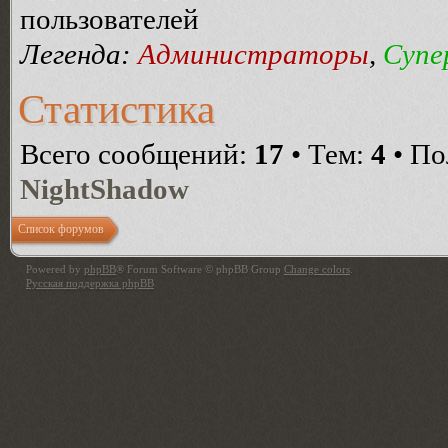
пользователей
Легенда:
Администраторы
,
Супе
Статистика
Всего сообщений:
17
• Тем:
4
• По
NightShadow
Список форумов
Powered by
phpBB
® Forum Software © phpBB Group
Change colors
.
Русская поддержка phpBB