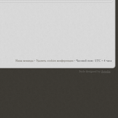
Наша команда
•
Удалить cookies конференции
•
Часовой пояс: UTC + 4 часа
Style designed by
Artodia
.