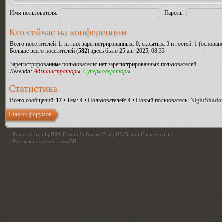
Имя пользователя:
Пароль:
Кто сейчас на конференции
Всего посетителей:
1
, из них зарегистрированных: 0, скрытых: 0 и гостей: 1 (основа
Больше всего посетителей (
582
) здесь было 25 авг 2025, 08:33
Зарегистрированные пользователи: нет зарегистрированных пользователей
Легенда:
Администраторы
,
Супермодераторы
Статистика
Всего сообщений:
17
• Тем:
4
• Пользователей:
4
• Новый пользователь:
NightShad
Список форумов
Powered by
phpBB
® Forum Software © phpBB Group
Change colors
.
Русская поддержка phpBB