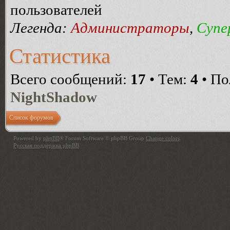
пользователей
Легенда:
Администраторы
,
Супе
Статистика
Всего сообщений:
17
• Тем:
4
• По
NightShadow
Список форумов
Powered by
phpBB
® Forum Software © phpBB Group
Change colors
.
Русская поддержка phpBB