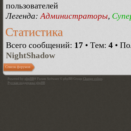
пользователей
Легенда:
Администраторы
,
Супе
Статистика
Всего сообщений:
17
• Тем:
4
• По
NightShadow
Список форумов
Powered by
phpBB
® Forum Software © phpBB Group
Change colors
.
Русская поддержка phpBB