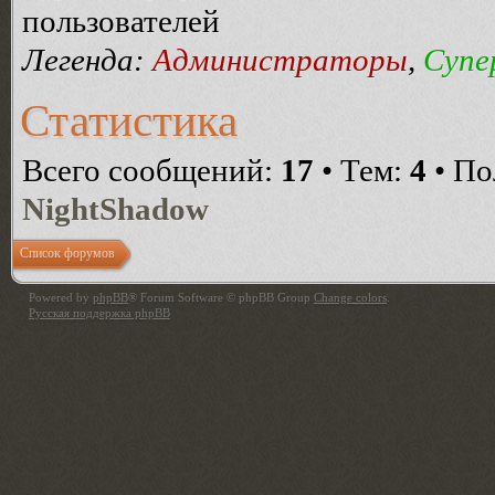
пользователей
Легенда:
Администраторы
,
Супе
Статистика
Всего сообщений:
17
• Тем:
4
• По
NightShadow
Список форумов
Powered by
phpBB
® Forum Software © phpBB Group
Change colors
.
Русская поддержка phpBB