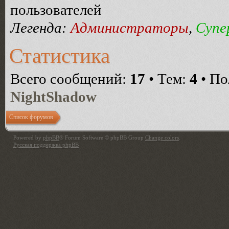
пользователей
Легенда:
Администраторы
,
Супе
Статистика
Всего сообщений:
17
• Тем:
4
• По
NightShadow
Список форумов
Powered by
phpBB
® Forum Software © phpBB Group
Change colors
.
Русская поддержка phpBB