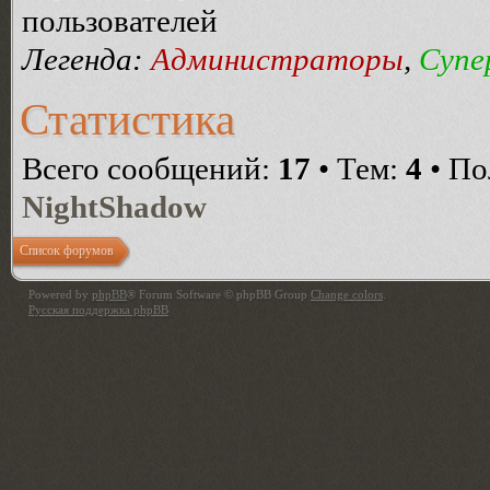
пользователей
Легенда:
Администраторы
,
Супе
Статистика
Всего сообщений:
17
• Тем:
4
• По
NightShadow
Список форумов
Powered by
phpBB
® Forum Software © phpBB Group
Change colors
.
Русская поддержка phpBB