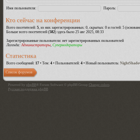
Имя пользователя:
Пароль:
Кто сейчас на конференции
Всего посетителей:
5
, из них зарегистрированных: 0, скрытых: 0 и гостей: 5 (основа
Больше всего посетителей (
582
) здесь было 25 авг 2025, 08:33
Зарегистрированные пользователи: нет зарегистрированных пользователей
Легенда:
Администраторы
,
Супермодераторы
Статистика
Всего сообщений:
17
• Тем:
4
• Пользователей:
4
• Новый пользователь:
NightShad
Список форумов
Powered by
phpBB
® Forum Software © phpBB Group
Change colors
.
Русская поддержка phpBB