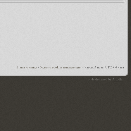
Наша команда
•
Удалить cookies конференции
•
Часовой пояс: UTC + 4 часа
Style designed by
Artodia
.