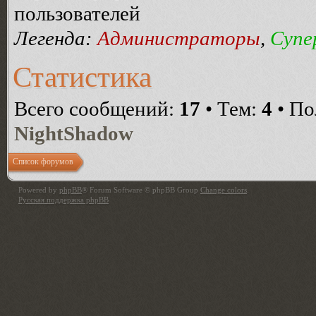
пользователей
Легенда:
Администраторы
,
Супе
Статистика
Всего сообщений:
17
• Тем:
4
• По
NightShadow
Список форумов
Powered by
phpBB
® Forum Software © phpBB Group
Change colors
.
Русская поддержка phpBB