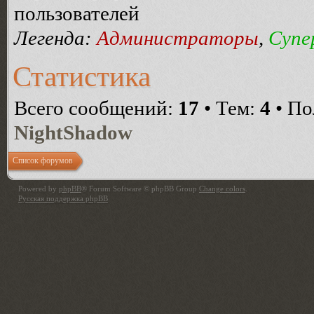
пользователей
Легенда:
Администраторы
,
Супе
Статистика
Всего сообщений:
17
• Тем:
4
• По
NightShadow
Список форумов
Powered by
phpBB
® Forum Software © phpBB Group
Change colors
.
Русская поддержка phpBB