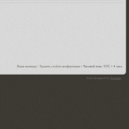
Наша команда
•
Удалить cookies конференции
•
Часовой пояс: UTC + 4 часа
Style designed by
Artodia
.