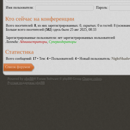
Имя пользователя:
Пароль:
Кто сейчас на конференции
Всего посетителей:
8
, из них зарегистрированных: 0, скрытых: 0 и гостей: 8 (основа
Больше всего посетителей (
582
) здесь было 25 авг 2025, 08:33
Зарегистрированные пользователи: нет зарегистрированных пользователей
Легенда:
Администраторы
,
Супермодераторы
Статистика
Всего сообщений:
17
• Тем:
4
• Пользователей:
4
• Новый пользователь:
NightShad
Список форумов
Powered by
phpBB
® Forum Software © phpBB Group
Change colors
.
Русская поддержка phpBB