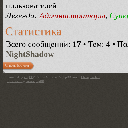
пользователей
Легенда:
Администраторы
,
Супе
Статистика
Всего сообщений:
17
• Тем:
4
• По
NightShadow
Список форумов
Powered by
phpBB
® Forum Software © phpBB Group
Change colors
.
Русская поддержка phpBB