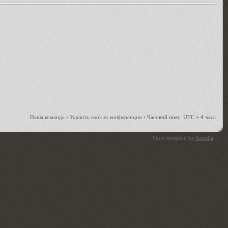
Наша команда
•
Удалить cookies конференции
•
Часовой пояс: UTC + 4 часа
Style designed by
Artodia
.