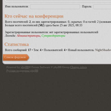
Имя пользователя:
Пароль:
Кто сейчас на конференции
Всего посетителей:
2
, из них зарегистрированных: 0, скрытых: 0 и гостей: 2 (основа
Больше всего посетителей (
582
) здесь было 25 авг 2025, 08:33
Зарегистрированные пользователи: нет зарегистрированных пользователей
Легенда:
Администраторы
,
Супермодераторы
Статистика
Всего сообщений:
17
• Тем:
4
• Пользователей:
4
• Новый пользователь:
NightShad
Список форумов
Powered by
phpBB
® Forum Software © phpBB Group
Change colors
.
Русская поддержка phpBB