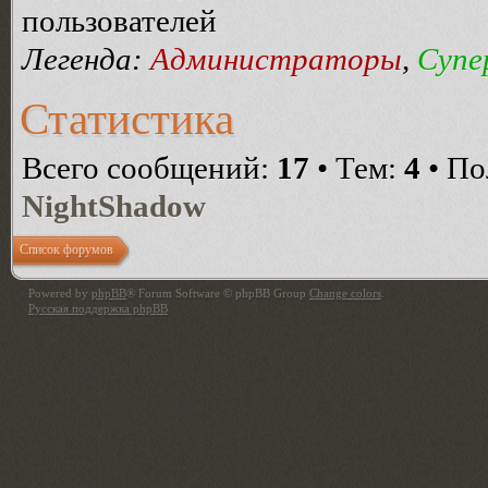
пользователей
Легенда:
Администраторы
,
Супе
Статистика
Всего сообщений:
17
• Тем:
4
• По
NightShadow
Список форумов
Powered by
phpBB
® Forum Software © phpBB Group
Change colors
.
Русская поддержка phpBB