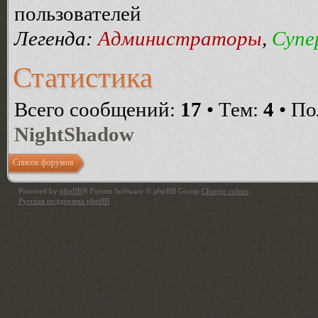
пользователей
Легенда:
Администраторы
,
Супе
Статистика
Всего сообщений:
17
• Тем:
4
• По
NightShadow
Список форумов
Powered by
phpBB
® Forum Software © phpBB Group
Change colors
.
Русская поддержка phpBB