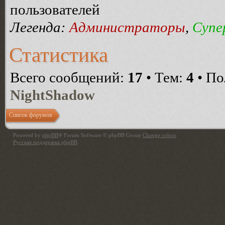
пользователей
Легенда:
Администраторы
,
Супе
Статистика
Всего сообщений:
17
• Тем:
4
• По
NightShadow
Список форумов
Powered by
phpBB
® Forum Software © phpBB Group
Change colors
.
Русская поддержка phpBB