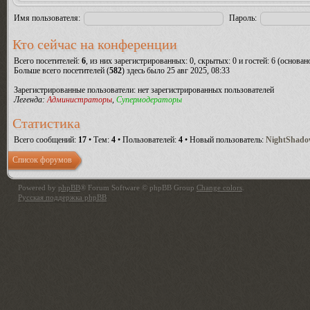
Имя пользователя:
Пароль:
Кто сейчас на конференции
Всего посетителей:
6
, из них зарегистрированных: 0, скрытых: 0 и гостей: 6 (основа
Больше всего посетителей (
582
) здесь было 25 авг 2025, 08:33
Зарегистрированные пользователи: нет зарегистрированных пользователей
Легенда:
Администраторы
,
Супермодераторы
Статистика
Всего сообщений:
17
• Тем:
4
• Пользователей:
4
• Новый пользователь:
NightShad
Список форумов
Powered by
phpBB
® Forum Software © phpBB Group
Change colors
.
Русская поддержка phpBB