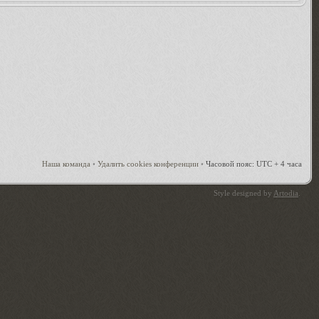
Наша команда
•
Удалить cookies конференции
•
Часовой пояс: UTC + 4 часа
Style designed by
Artodia
.