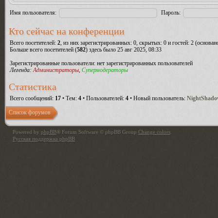
Имя пользователя:
Пароль:
Кто сейчас на конференции
Всего посетителей:
2
, из них зарегистрированных: 0, скрытых: 0 и гостей: 2 (основа
Больше всего посетителей (
582
) здесь было 25 авг 2025, 08:33
Зарегистрированные пользователи: нет зарегистрированных пользователей
Легенда:
Администраторы
,
Супермодераторы
Статистика
Всего сообщений:
17
• Тем:
4
• Пользователей:
4
• Новый пользователь:
NightShad
Список форумов
Powered by
phpBB
® Forum Software © phpBB Group
Change colors
.
Русская поддержка phpBB