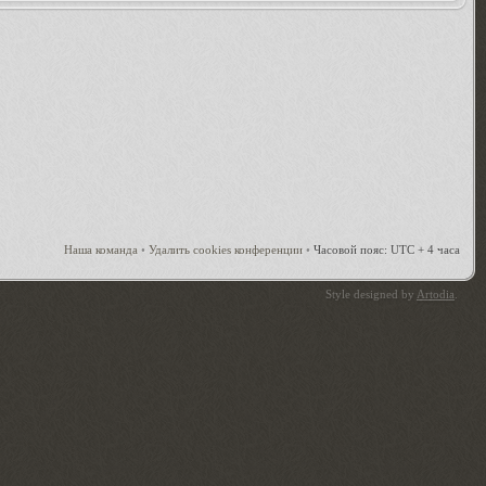
Наша команда
•
Удалить cookies конференции
•
Часовой пояс: UTC + 4 часа
Style designed by
Artodia
.