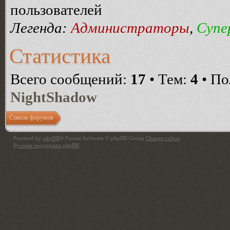
пользователей
Легенда:
Администраторы
,
Супе
Статистика
Всего сообщений:
17
• Тем:
4
• По
NightShadow
Список форумов
Powered by
phpBB
® Forum Software © phpBB Group
Change colors
.
Русская поддержка phpBB